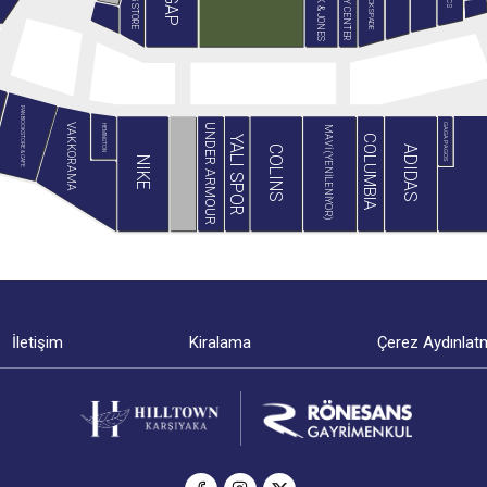
JACK & JONES
MİNY CENTER
B&G STORE
BLACKSPADE
GAP
PAN BOOKSTORE & CAFE
GAGA PAGOS
VAKKORAMA
UNDER ARMOUR
HEMINGTON
MAVİ (YENİLENİYOR)
COLUMBIA
YALI SPOR
ADIDAS
COLINS
NIKE
İletişim
Kiralama
Çerez Aydınlat