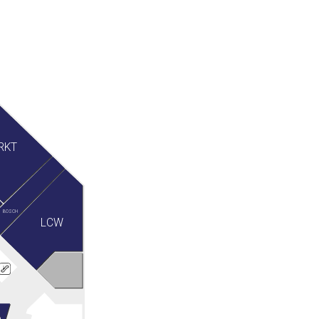
RKT
BOSCH
LCW