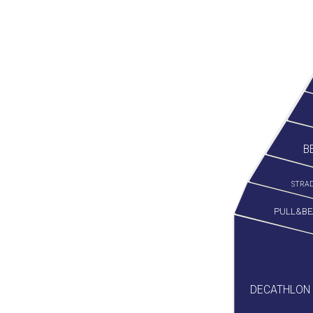
B
STRAD
PULL&BE
DECATHLON