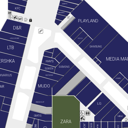
ARBY'S
KFC
SBARRO
PLAYLAND
D&R
LEGO STORE
VICCO
LTB
SAMSUNG
MEDIA MA
ERSHKA
HAYS
SIEMENS
SUWEN
IVARIUS
WATSONS
JUMBO
MUDO
AR
SNEAKS UP
LG
GRATIS
MIELE
ZARA
ASICS