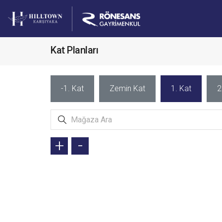
Kat Planları
-1. Kat
Zemin Kat
1. Kat
2
+
-