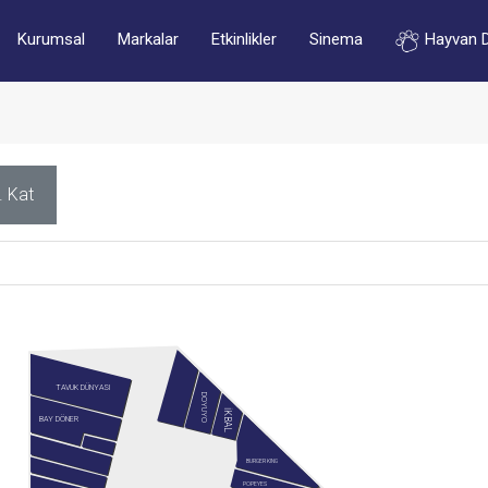
Kurumsal
Markalar
Etkinlikler
Sinema
Hayvan 
. Kat
TAVUK DÜNYASI
DOYUYO
İKBAL
BAY DÖNER
BURGER KING
POPEYES