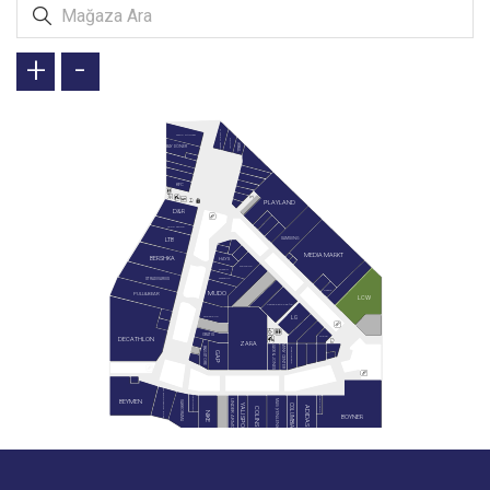
+
-
GREEN SALADS
TAVUK DÜNYASI
DOYUYO
İKBAL
BAY DÖNER
KFC
PLAYLAND
D&R
LEGO STORE
SAMSUNG
LTB
MEDIA MARKT
BERSHKA
HAYS
SIEMENS
SUWEN
STRADIVARIUS
WATSONS
REEMA
MUDO
PULL&BEAR
LCW
KARACA ZÜCCACİYE
LG
SNEAKS UP
GRATIS
MIELE
DECATHLON
ZARA
JACK & JONES
MİNY CENTER
B&G STORE
BLACKSPADE
GAP
PAN BOOKSTORE & CAFE
HEMINGTON
GAGA PAGOS
BEYMEN
MAVİ (YENİLENİYOR)
UNDER ARMOUR
VAKKORAMA
YALI SPOR
COLUMBIA
ADIDAS
COLINS
NIKE
BOYNER