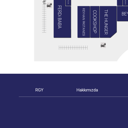
BABA PIZZA
GRADIVA
i
ş
i
FERDi BABA
REYHAN PASTANESİ
THE HUNGER
COOKSHOP
BE
RGY
Hakkımızda