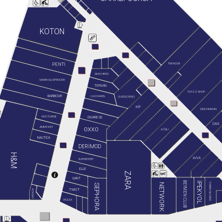
KOTON
TEKNOSA
PENTİ
SKECHERS
MARKS & SPENCER
TERGAN
TOYZZ SHOP
BARBOUR
GUESS (YENİ)
CACHAREL
KİP
DEICHMANN
NOCTURNE
DIVARESE
DAGİ
JIMMY KEY
OXXO
KİĞILI
NAUTICA
DERİMOD
H&M
AVVA
SUPERSTEP
ELLE
ZARA
GANT
BEYMEN CLUB
İPEKYOL
TOMMY HILFIGER
NETWORK
SEPHORA
TWIST
ATASAY
ROLEX