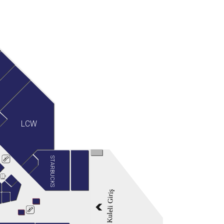
LCW
STARBUCKS
Kuleli Giriş