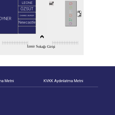
LEONE
ÖZSÜT
OHANNES BURGER
OYNER
Newcastle
İzmir Sokağı Girişi
ma Metni
KVKK Aydınlatma Metni