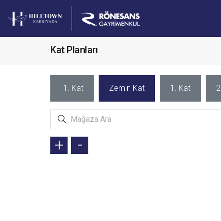
Kat Planları
-1. Kat
Zemin Kat
1. Kat
2
+
-