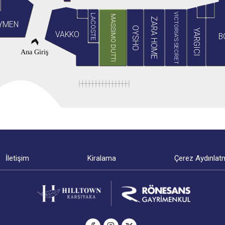
VICTORIA'S SECRET
LACOSTE
MASSIMO DUTTI
ZARA HOME
YMEN
OYSHO
YARGICI
VAKKO
B
Ana Giriş
İletişim
Kiralama
Çerez Aydınlat