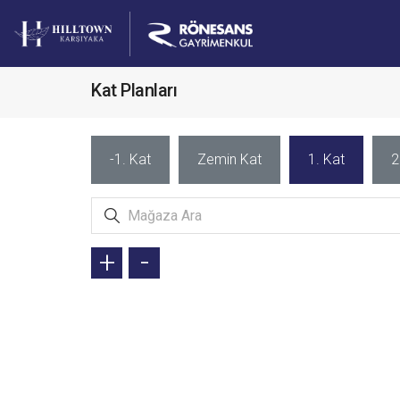
Kat Planları
-1. Kat
Zemin Kat
1. Kat
2
+
-