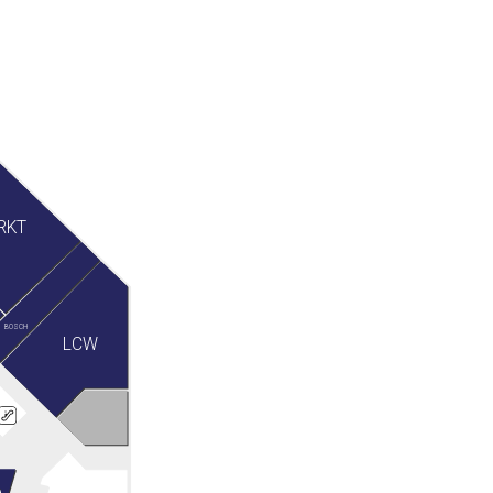
RKT
BOSCH
LCW