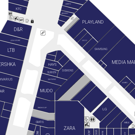
ARBY'S
KFC
SBARRO
PLAYLAND
D&R
LEGO STORE
VICCO
LTB
SAMSUNG
MEDIA MA
ERSHKA
HAYS
SIEMENS
SUWEN
IVARIUS
WATSONS
JUMBO
MUDO
AR
SNEAKS UP
LG
GRATIS
MIELE
ZARA
ASICS