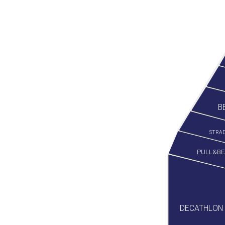
B
STRAD
PULL&BE
DECATHLON