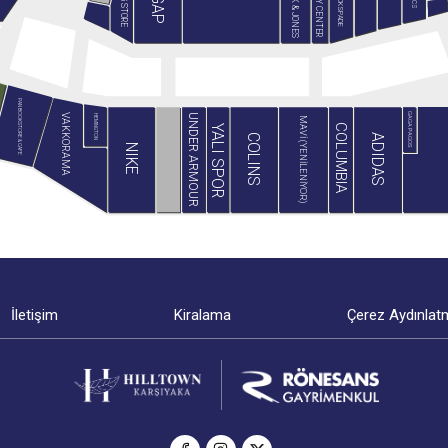
JACK & JONES
MİNY CENTER
B&G STORE
BLACKSPADE
GAP
PAN BOOKSTORE & CAFE
GAGA PAGOS
VAKKORAMA
UNDER ARMOUR
HEMINGTON
MAVİ (YENİLENİYOR)
COLUMBIA
YALI SPOR
ADIDAS
COLINS
NIKE
İletişim
Kiralama
Çerez Aydınlat