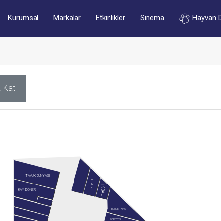
Kurumsal
Markalar
Etkinlikler
Sinema
Hayvan 
. Kat
TAVUK DÜNYASI
DOYUYO
İKBAL
BAY DÖNER
BURGER KING
POPEYES