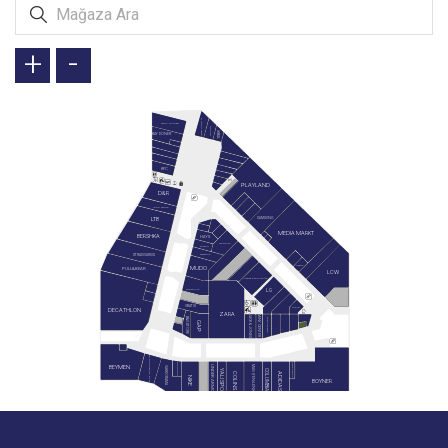
+
-
GREEN SALADS
TAVUK DÜNYASI
DOYUYO
İKBAL
BAY DÖNER
KFC
PLAYLAND
D&R
LEGO STORE
SAMSUNG
LTB
MEDIA MARKT
BERSHKA
HAYS
SIEMENS
SUWEN
STRADIVARIUS
WATSONS
REEMA
MUDO
PULL&BEAR
LCW
KARACA ZÜCCACİYE
LG
SNEAKS UP
GRATIS
MIELE
DECATHLON
ZARA
JACK & JONES
MİNY CENTER
B&G STORE
BLACKSPADE
GAP
PAN BOOKSTORE & CAFE
HEMINGTON
GAGA PAGOS
BEYMEN
MAVİ (YENİLENİYOR)
UNDER ARMOUR
VAKKORAMA
YALI SPOR
COLUMBIA
ADIDAS
COLINS
NIKE
BOYNER