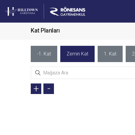
Kat Planları
-1. Kat
Zemin Kat
1. Kat
2
+
-