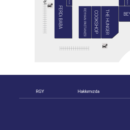
BABA PIZZA
GRADIVA
i
ş
i
FERDi BABA
REYHAN PASTANESİ
THE HUNGER
COOKSHOP
BE
RGY
Hakkımızda