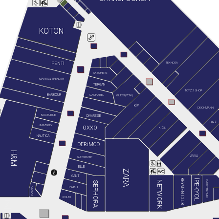
KOTON
TEKNOSA
PENTİ
SKECHERS
MARKS & SPENCER
TERGAN
TOYZZ SHOP
BARBOUR
GUESS (YENİ)
CACHAREL
KİP
DEICHMANN
NOCTURNE
DIVARESE
DAGİ
JIMMY KEY
OXXO
KİĞILI
NAUTICA
DERİMOD
H&M
AVVA
SUPERSTEP
ELLE
ZARA
GANT
BEYMEN CLUB
İPEKYOL
TOMMY HILFIGER
NETWORK
SEPHORA
TWIST
ATASAY
ROLEX