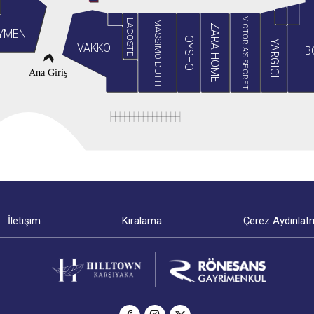
VICTORIA'S SECRET
LACOSTE
MASSIMO DUTTI
ZARA HOME
YMEN
OYSHO
YARGICI
VAKKO
B
Ana Giriş
İletişim
Kiralama
Çerez Aydınlat