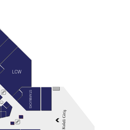
LCW
STARBUCKS
Kuleli Giriş