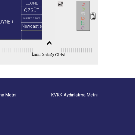
LEONE
ÖZSÜT
OHANNES BURGER
OYNER
Newcastle
İzmir Sokağı Girişi
ma Metni
KVKK Aydınlatma Metni