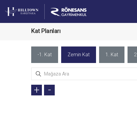
Kat Planları
-1. Kat
Zemin Kat
1. Kat
2
+
-