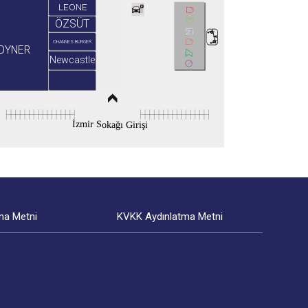
LEONE
ÖZSÜT
OHANNES BURGER
OYNER
Newcastle
İzmir Sokağı Girişi
ma Metni
KVKK Aydınlatma Metni