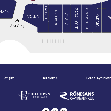
VICTORIA'S SECRET
LACOSTE
MASSIMO DUTTI
ZARA HOME
YMEN
OYSHO
YARGICI
VAKKO
B
Ana Giriş
İletişim
Kiralama
Çerez Aydınlat