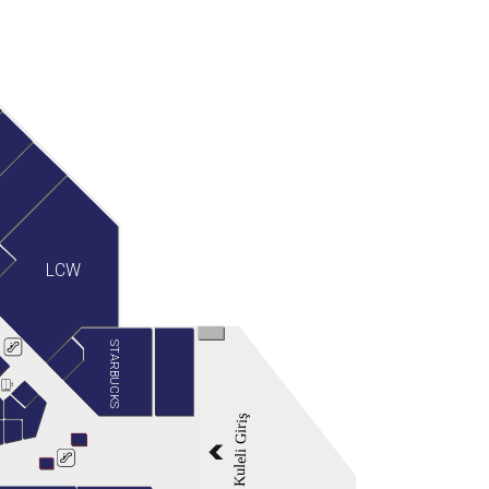
LCW
STARBUCKS
Kuleli Giriş