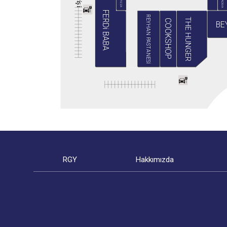
BABA PIZZA
GRADIVA
i
ş
i
FERDi BABA
REYHAN PASTANESİ
THE HUNGER
COOKSHOP
BE
RGY
Hakkımızda