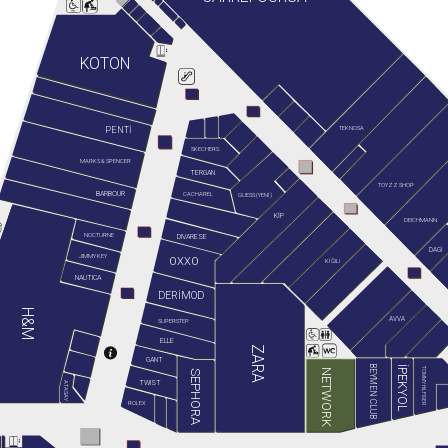
KOTON
TEKNOSA
PENTİ
SKECHERS
MARKS & SPENCER
TERGAN
TOYZZ SHOP
BARBOUR
GUESS (YENİ)
CACHAREL
KİP
DEICHMANN
NOCTURNE
DIVARESE
DAGİ
JIMMY KEY
OXXO
KİĞILI
NAUTICA
DERİMOD
H&M
AVVA
SUPERSTEP
ELLE
ZARA
GANT
BEYMEN CLUB
İPEKYOL
TOMMY HILFIGER
NETWORK
SEPHORA
TWIST
ATASAY
ROLEX